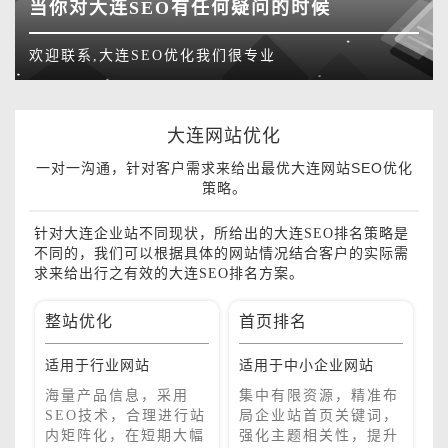
当你对大连SEO有任何疑问的时候
欢迎联系,大连SEO优化我们很专业
大连网站优化
一对一沟通，针对客户需求来给出最优大连网站SEO优化
策略。
针对大连企业站不同现状，所给出的大连SEO排名策略是
不同的，我们可以根据具体的网站情况结合客户的实际需
求来给出行之有效的大连SEO排名方案。
整站优化
首页排名
品
销
适用于行业网站
适用于中小企业网站
适
单
巧
海量产品信息，采用
集中有限资源，精准布
，
SEO技术，合理进行站
局企业站首页关键词，
目
内矩阵化，在短期大幅
强化主题相关性，提升