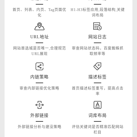
首页、列表、内页、Tag页面优
H1-H3标签应用,段落结构,关键
化
词布局
URL地址
网站日志
网站首选城是否唯一,合理规范
审查网站状态码，百度蜘蛛抓
URL展现
取频率等
内链策略
描述标签
审查内部链接优化策略
首页描述标签重写，提高点击
率
外部链接
词库布局
外部链接分析与建没策略
评估关键词是否精准匹配网站
栏目